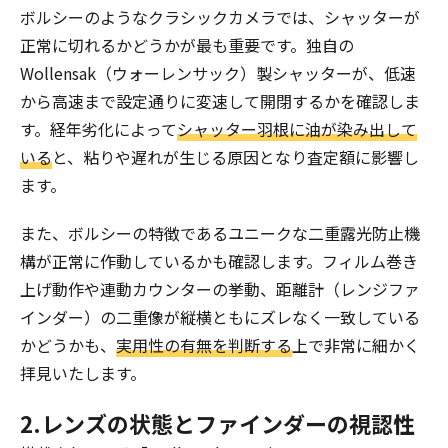
ボルシーのようなクラシックカメラでは、シャッターが
正常に切れるかどうかが最も重要です。独自の
Wollensak（ウォーレンサック）製シャッターが、低速
から高速まで設定通りに変速して開閉するかを確認しま
す。経年劣化によって
シャッター羽根に油が染み出して
いる
と、粘りや遅れが生じる原因となり査定額に影響し
ます。
また、ボルシーの特徴であるユニークな二重露光防止機
構が正常に作動しているかも確認します。フィルム巻き
上げ動作や連動カウンターの挙動、距離計（レンジファ
インダー）の二重像が縦横ともにズレなく一致している
かどうかも、
実用性の有無を判断する
上で非常に細かく
拝見いたします。
2.レンズの状態とファインダーの視認性