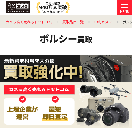
ご利用者数
940万人突破
MENU
（2025年6月時点）
カメラ高く売れるドットコム
買取品目一覧
中判カメラ
ボル
ボルシー
買取