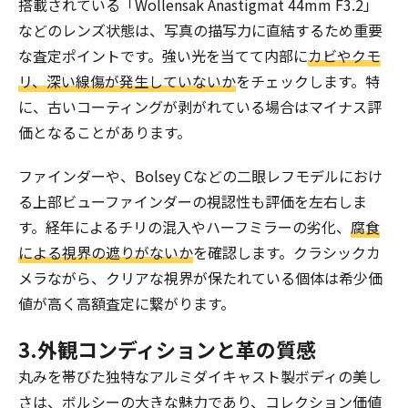
搭載されている「Wollensak Anastigmat 44mm F3.2」
などのレンズ状態は、写真の描写力に直結するため重要
な査定ポイントです。強い光を当てて内部に
カビやクモ
リ、深い線傷が発生していないか
をチェックします。特
に、古いコーティングが剥がれている場合はマイナス評
価となることがあります。
ファインダーや、Bolsey Cなどの二眼レフモデルにおけ
る上部ビューファインダーの視認性も評価を左右しま
す。経年によるチリの混入やハーフミラーの劣化、
腐食
による視界の遮りがないか
を確認します。クラシックカ
メラながら、クリアな視界が保たれている個体は希少価
値が高く高額査定に繋がります。
3.外観コンディションと革の質感
丸みを帯びた独特なアルミダイキャスト製ボディの美し
さは、ボルシーの大きな魅力であり、コレクション価値