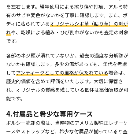
を左右します。経年使用による擦り傷や打痕、アルミ特
有のサビや変色がないかを丁寧に確認します。また、ボ
ディに貼られている
オリジナルシボ革（貼り革）の剥が
れ
や、乾燥による縮み・ひび割れがないかも査定の対象
です。
各部のネジ頭が潰れていないか、過去の過度な分解跡が
ないかも確認します。多少の傷があっても、年代を考慮
して
アンティークとしての風格が保たれている
場合は、
歴史的価値を含めて評価をいたします。大切に保管さ
れ、オリジナルの質感を残している個体は高価買取が可
能です。
4.付属品と希少な専用ケース
ボルシー売却の際は、当時物のアメリカ製純正レザーケ
ースやストラップなど、希少な付属品が揃っていると査