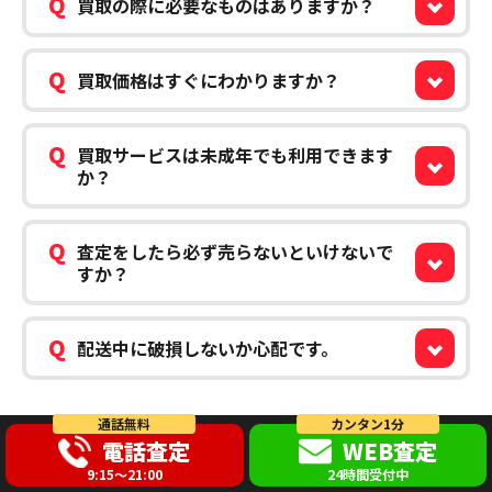
Q
買取の際に必要なものはありますか？
Q
買取価格はすぐにわかりますか？
Q
買取サービスは未成年でも利用できます
か？
Q
査定をしたら必ず売らないといけないで
すか？
Q
配送中に破損しないか心配です。
通話無料
カンタン1分
電話査定
WEB査定
9:15～21:00
24時間受付中
選べる3つの買取方法