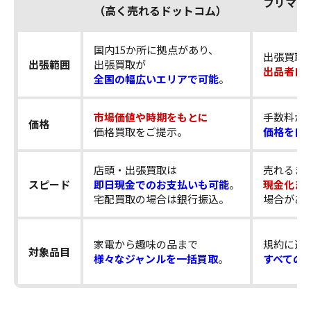
フリマア
（高く売れるドットコム）
国内15か所に拠点があり、
出張買取
出張範囲
出張買取が
出品者自
全国の幅広いエリアで可能
。
市場価値や時期をもとに
手数料が
価格
価格買取をご提示。
価格を自
店頭・出張買取は
売れるま
スピード
即日現金でのお支払いも可能
。
現金化ま
宅配買取の場合は銀行振込。
場合があ
家電から趣味の品まで
規約に違
対象品目
様々なジャンルを一括買取
。
すべての