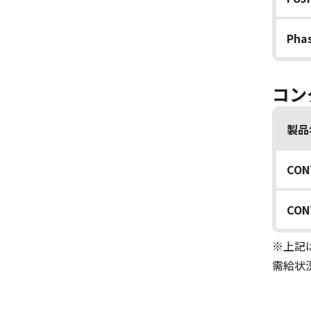
Pha
コン
製品
CON
CON
※上記
需給状