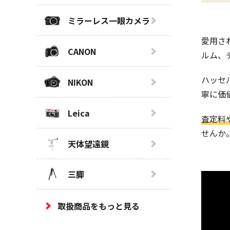
ミラーレス一眼カメラ
愛用さ
CANON
ルム、
ハッセ
NIKON
寧に価
Leica
査定料
せんか
天体望遠鏡
三脚
取扱商品をもっと見る