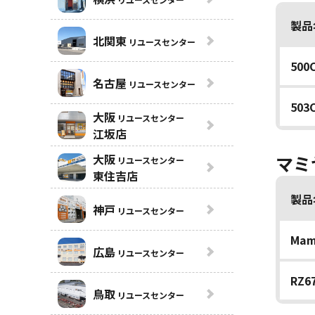
製品
北関東
リユースセンター
50
名古屋
リユースセンター
503
大阪
リユースセンター
江坂店
大阪
マミ
リユースセンター
東住吉店
製品
神戸
リユースセンター
Mam
広島
リユースセンター
RZ6
鳥取
リユースセンター