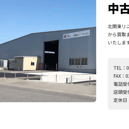
中
北関東リ
から買取
いたしま
TEL：0
FAX：02
電話受付
店頭受付
定休日