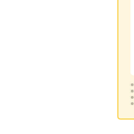
※
※
※
※