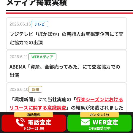
メディア掲載実績
テレビ
2026.06.16
フジテレビ「ぽかぽか」の芸能人お宝鑑定企画にて査
定協力での出演
WEBメディア
2026.6.11
ABEMA「資産、全部売ってみた」にて査定協力での
出演
新聞
2026.6.10
「環境新聞」にて当社実施の「
行楽シーズンにおける
リユースに関する意識調査
」の結果が掲載されました
通話無料
カンタン1分
電話査定
WEB査定
テレビ
2026.5.21
9:15～21:00
24時間受付中
テレビ朝日「相葉ヒロミのお困りですカー？」にて査