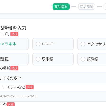
商品情報
商品確認
品情報を入力
テゴリ
必須
カメラ本体
レンズ
アクセサリ
望遠鏡
双眼鏡
顕微鏡
の種類
必須
ー、モデルなど
必須
可否
必須