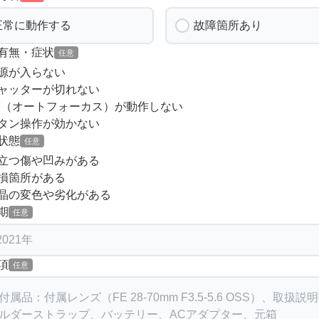
正常に動作する
故障箇所あり
有無・症状
任意
源が入らない
ャッターが切れない
F（オートフォーカス）が動作しない
タン操作が効かない
状態
任意
立つ傷や凹みがある
損箇所がある
晶の変色や劣化がある
期
任意
項
任意