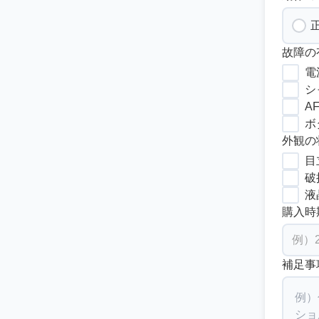
故障の
電
シ
A
ボ
外観の
目
破
液
購入時
補足事