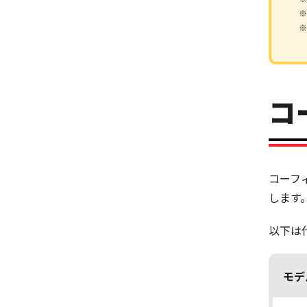
※
※
コ
コーフ
します
以下は
モデ