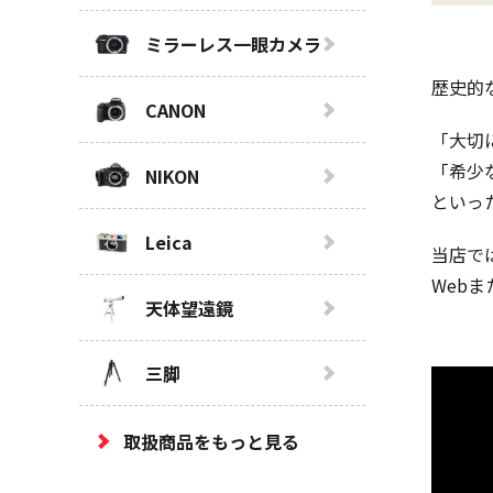
ミラーレス一眼カメラ
歴史的
CANON
「大切
「希少
NIKON
といっ
Leica
当店で
Web
天体望遠鏡
三脚
取扱商品をもっと見る