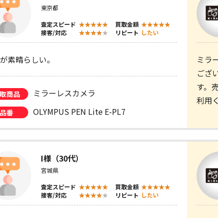
東京都
査定スピード
買取金額
接客/対応
リピート
したい
が素晴らしい。
ミラ
ござ
す。
ミラーレスカメラ
取商品
利用
OLYMPUS PEN Lite E-PL7
品番
I様（30代）
宮城県
査定スピード
買取金額
接客/対応
リピート
したい