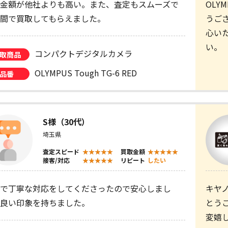
金額が他社よりも高い。また、査定もスムーズで
OLY
間で買取してもらえました。
うご
心い
い。
コンパクトデジタルカメラ
取商品
OLYMPUS Tough TG-6 RED
品番
S様（30代）
埼玉県
査定スピード
買取金額
接客/対応
リピート
したい
で丁寧な対応をしてくださったので安心しまし
キヤ
良い印象を持ちました。
とう
変嬉