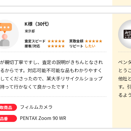
K様（30代）
東京都
査定スピード
買取金額
接客/対応
リピート
したい
が親切丁寧ですし、査定の説明がきちんとなされ
ペン
るからです。対応可能不可能な品もわかりやすく
とう
してくださったので、某大手リサイクルショップ
他社
持って行かなくて良かったです！
す。
るよ
フィルムカメラ
取商品
PENTAX Zoom 90 WR
品番