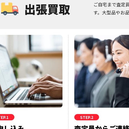
出張買取
ご自宅まで査定
す。大型品やお
EP.1
STEP.2
申し込み
査定員からご連