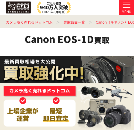
ご利用者数
940万人突破
MENU
（2025年6月時点）
カメラ高く売れるドットコム
買取品目一覧
Canon（キヤノン）E
Canon EOS-1D
買取