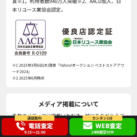
賞※1。利用者数940万人突破※2、AACD加入、日
本リユース業協会認定。
※1 2025年3月6日(木)発表「Yahoo!オークション ベストストアアワ
ード2024」
※2 2025年6月時点
メディア掲載について
多数のメディアに掲載いただき、誠にありがとうご
通話無料
カンタン1分
ざいます。取材にご協力いただいた皆様、各媒体の
電話査定
WEB査定
関係者の皆様に深く感謝申し上げます。
9:15～21:00
24時間受付中