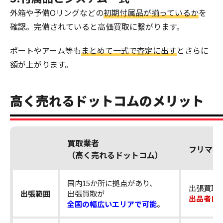
外箱や予備Oリングなどの
初期付属品が揃っているか
を
確認。完備されていると高価買取に繋がります。
ポートやアーム等も
まとめて一式で査定に出す
とさらに
額が上がります。
高く売れるドットコムのメリット
買取業者
フリマア
（高く売れるドットコム）
国内15か所に拠点があり、
出張買取
出張範囲
出張買取が
出品者自
全国の幅広いエリアで可能
。