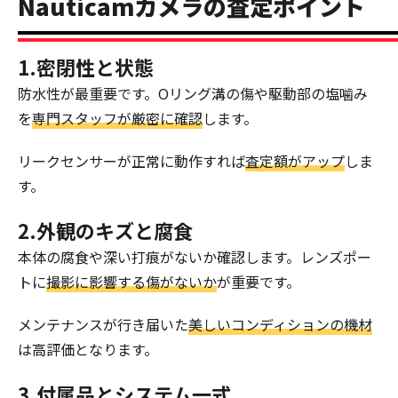
Nauticamカメラの査定ポイント
1.密閉性と状態
防水性が最重要です。Oリング溝の傷や駆動部の塩噛み
を
専門スタッフが厳密に確認
します。
リークセンサーが正常に動作すれば
査定額がアップ
しま
す。
2.外観のキズと腐食
本体の腐食や深い打痕がないか確認します。レンズポー
トに
撮影に影響する傷がないか
が重要です。
メンテナンスが行き届いた
美しいコンディションの機材
は高評価となります。
3.付属品とシステム一式