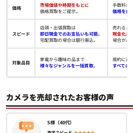
市場価値や時期をもとに
手数料が
価格
価格買取をご提示。
価格を自
店頭・出張買取は
売れるま
スピード
即日現金でのお支払いも可能
。
現金化ま
宅配買取の場合は銀行振込。
場合があ
家電から趣味の品まで
規約に違
対象品目
様々なジャンルを一括買取
。
すべての
カメラを売却されたお客様の声
S様（40代）
査定スピード