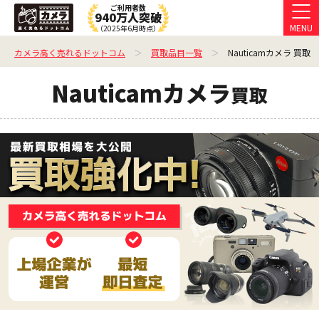
ご利用者数
940万人突破
MENU
（2025年6月時点）
カメラ高く売れるドットコム
買取品目一覧
Nauticamカメラ 買取
Nauticamカメラ
買取