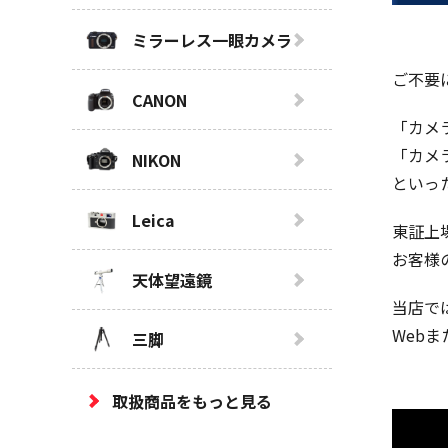
ミラーレス一眼カメラ
ご不要
CANON
「カメ
「カメ
NIKON
といっ
Leica
東証上
お客様
天体望遠鏡
当店で
Web
三脚
取扱商品をもっと見る