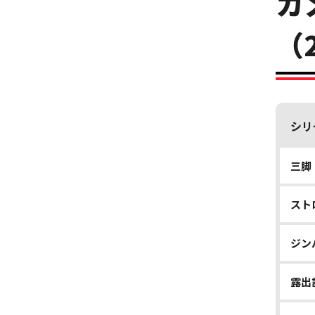
カ
（
シリ
三脚・一
ストロ
ジンバ
露出計