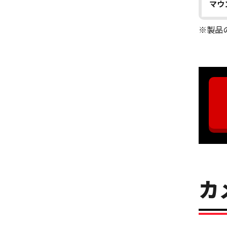
マウン
※製品
カ