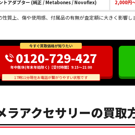
トアダプター (純正 / Metabones / Novoflex)
2,000円
の性質上、傷や使用感、付属品の有無が査定額に大きく影響し
今すぐ買取価格が知りたい
0120-729-427
年中無休(年末年始除く)【受付時間】9:15～21:00
17時11分現在お電話が繋がりやすい状態です
メラアクセサリーの買取