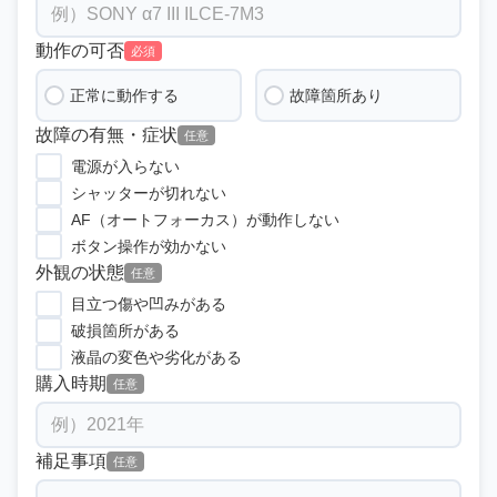
動作の可否
必須
正常に動作する
故障箇所あり
故障の有無・症状
任意
電源が入らない
シャッターが切れない
AF（オートフォーカス）が動作しない
ボタン操作が効かない
外観の状態
任意
目立つ傷や凹みがある
破損箇所がある
液晶の変色や劣化がある
購入時期
任意
補足事項
任意