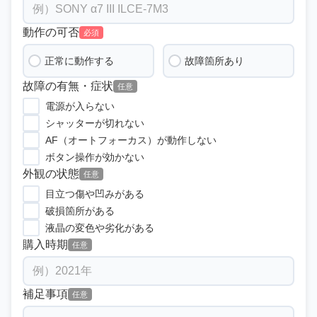
動作の可否
必須
正常に動作する
故障箇所あり
故障の有無・症状
任意
電源が入らない
シャッターが切れない
AF（オートフォーカス）が動作しない
ボタン操作が効かない
外観の状態
任意
目立つ傷や凹みがある
破損箇所がある
液晶の変色や劣化がある
購入時期
任意
補足事項
任意