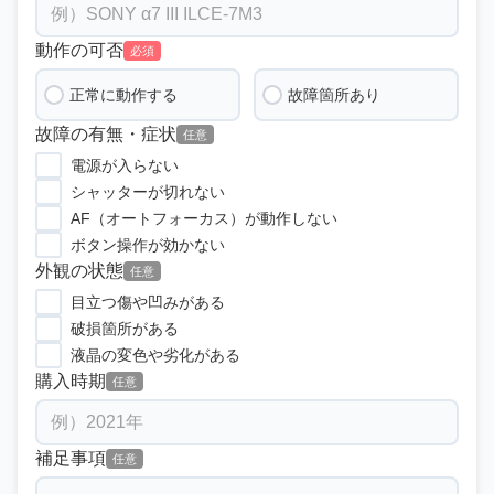
動作の可否
必須
正常に動作する
故障箇所あり
故障の有無・症状
任意
電源が入らない
シャッターが切れない
AF（オートフォーカス）が動作しない
ボタン操作が効かない
外観の状態
任意
目立つ傷や凹みがある
破損箇所がある
液晶の変色や劣化がある
購入時期
任意
補足事項
任意