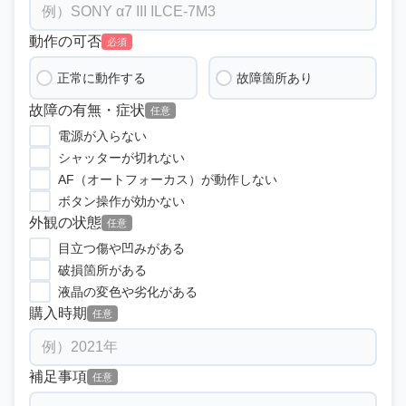
動作の可否
必須
正常に動作する
故障箇所あり
故障の有無・症状
任意
電源が入らない
シャッターが切れない
AF（オートフォーカス）が動作しない
ボタン操作が効かない
外観の状態
任意
目立つ傷や凹みがある
破損箇所がある
液晶の変色や劣化がある
購入時期
任意
補足事項
任意