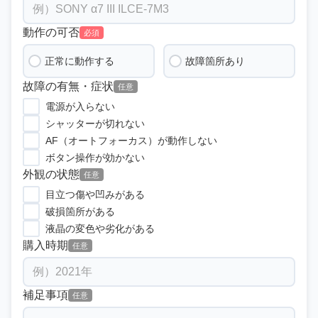
動作の可否
必須
正常に動作する
故障箇所あり
故障の有無・症状
任意
電源が入らない
シャッターが切れない
AF（オートフォーカス）が動作しない
ボタン操作が効かない
外観の状態
任意
目立つ傷や凹みがある
破損箇所がある
液晶の変色や劣化がある
購入時期
任意
補足事項
任意