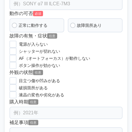
動作の可否
必須
正常に動作する
故障箇所あり
故障の有無・症状
任意
電源が入らない
シャッターが切れない
AF（オートフォーカス）が動作しない
ボタン操作が効かない
外観の状態
任意
目立つ傷や凹みがある
破損箇所がある
液晶の変色や劣化がある
購入時期
任意
補足事項
任意