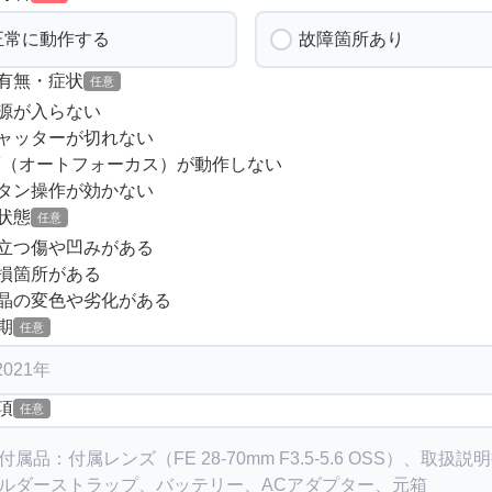
正常に動作する
故障箇所あり
有無・症状
任意
源が入らない
ャッターが切れない
F（オートフォーカス）が動作しない
タン操作が効かない
状態
任意
立つ傷や凹みがある
損箇所がある
晶の変色や劣化がある
期
任意
項
任意