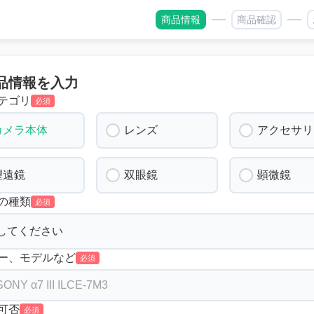
商品情報
商品確認
品情報を入力
テゴリ
必須
カメラ本体
レンズ
アクセサリ
望遠鏡
双眼鏡
顕微鏡
の種類
必須
ー、モデルなど
必須
可否
必須