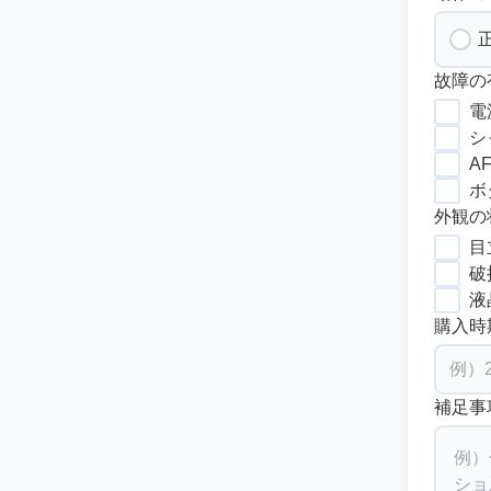
故障の
電
シ
A
ボ
外観の
目
破
液
購入時
補足事