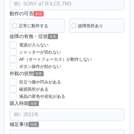
動作の可否
必須
正常に動作する
故障箇所あり
故障の有無・症状
任意
電源が入らない
シャッターが切れない
AF（オートフォーカス）が動作しない
ボタン操作が効かない
外観の状態
任意
目立つ傷や凹みがある
破損箇所がある
液晶の変色や劣化がある
購入時期
任意
補足事項
任意