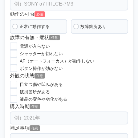
動作の可否
必須
正常に動作する
故障箇所あり
故障の有無・症状
任意
電源が入らない
シャッターが切れない
AF（オートフォーカス）が動作しない
ボタン操作が効かない
外観の状態
任意
目立つ傷や凹みがある
破損箇所がある
液晶の変色や劣化がある
購入時期
任意
補足事項
任意