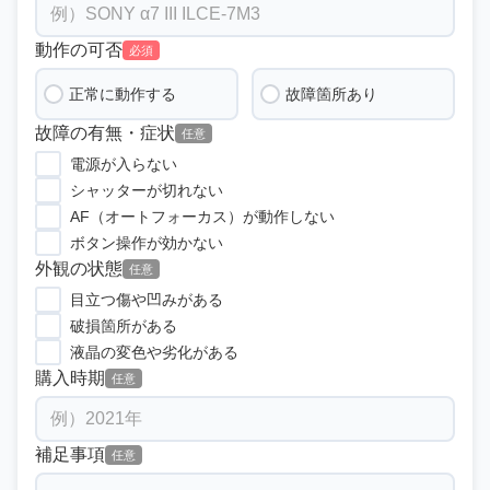
動作の可否
必須
正常に動作する
故障箇所あり
故障の有無・症状
任意
電源が入らない
シャッターが切れない
AF（オートフォーカス）が動作しない
ボタン操作が効かない
外観の状態
任意
目立つ傷や凹みがある
破損箇所がある
液晶の変色や劣化がある
購入時期
任意
補足事項
任意