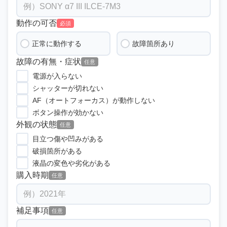
動作の可否
必須
正常に動作する
故障箇所あり
故障の有無・症状
任意
電源が入らない
シャッターが切れない
AF（オートフォーカス）が動作しない
ボタン操作が効かない
外観の状態
任意
目立つ傷や凹みがある
破損箇所がある
液晶の変色や劣化がある
購入時期
任意
補足事項
任意