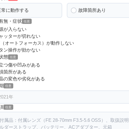
正常に動作する
故障箇所あり
有無・症状
任意
源が入らない
ャッターが切れない
F（オートフォーカス）が動作しない
タン操作が効かない
状態
任意
立つ傷や凹みがある
損箇所がある
晶の変色や劣化がある
期
任意
項
任意