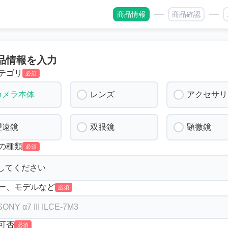
商品情報
商品確認
品情報を入力
テゴリ
必須
カメラ本体
レンズ
アクセサリ
望遠鏡
双眼鏡
顕微鏡
の種類
必須
ー、モデルなど
必須
可否
必須