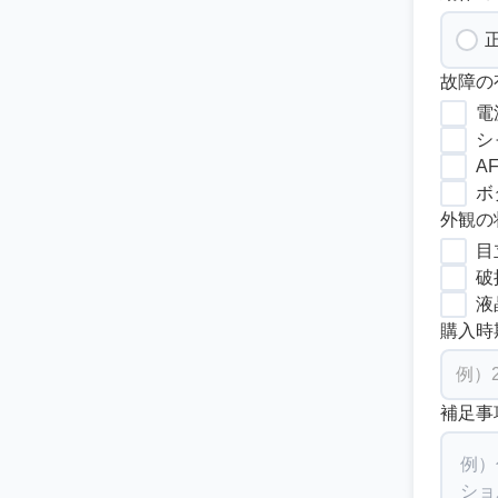
故障の
電
シ
A
ボ
外観の
目
破
液
購入時
補足事