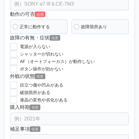
動作の可否
必須
正常に動作する
故障箇所あり
故障の有無・症状
任意
電源が入らない
シャッターが切れない
AF（オートフォーカス）が動作しない
ボタン操作が効かない
外観の状態
任意
目立つ傷や凹みがある
破損箇所がある
液晶の変色や劣化がある
購入時期
任意
補足事項
任意