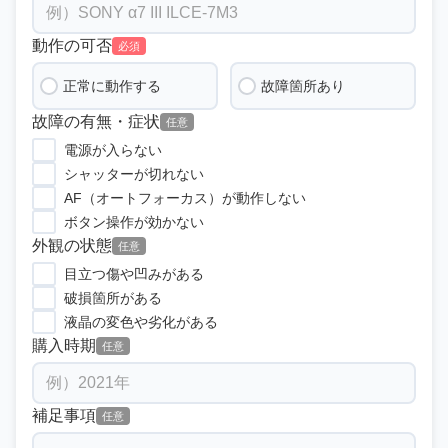
動作の可否
必須
正常に動作する
故障箇所あり
故障の有無・症状
任意
電源が入らない
シャッターが切れない
AF（オートフォーカス）が動作しない
ボタン操作が効かない
外観の状態
任意
目立つ傷や凹みがある
破損箇所がある
液晶の変色や劣化がある
購入時期
任意
補足事項
任意