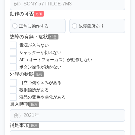
動作の可否
必須
正常に動作する
故障箇所あり
故障の有無・症状
任意
電源が入らない
シャッターが切れない
AF（オートフォーカス）が動作しない
ボタン操作が効かない
外観の状態
任意
目立つ傷や凹みがある
破損箇所がある
液晶の変色や劣化がある
購入時期
任意
補足事項
任意