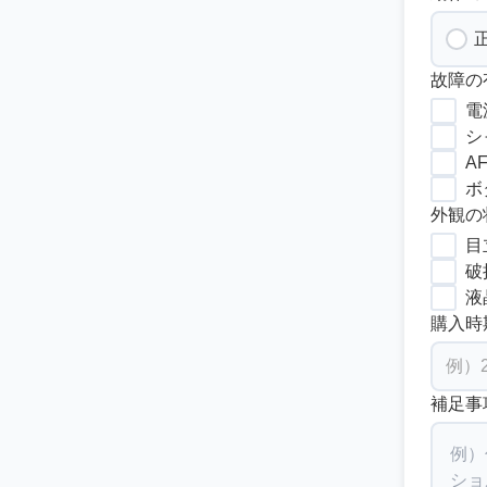
故障の
電
シ
A
ボ
外観の
目
破
液
購入時
補足事