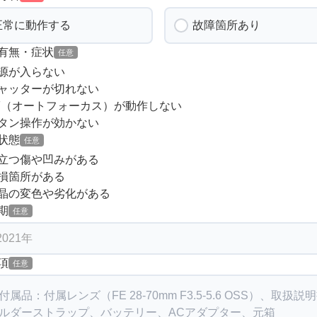
正常に動作する
故障箇所あり
有無・症状
任意
源が入らない
ャッターが切れない
F（オートフォーカス）が動作しない
タン操作が効かない
状態
任意
立つ傷や凹みがある
損箇所がある
晶の変色や劣化がある
期
任意
項
任意