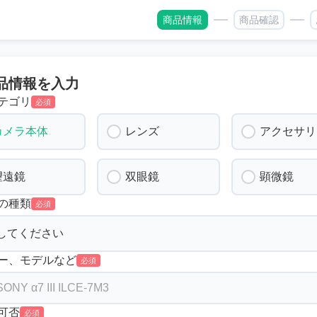
商品情報
商品確認
品情報を入力
テゴリ
必須
カメラ本体
レンズ
アクセサリ
望遠鏡
双眼鏡
顕微鏡
の種類
必須
ー、モデルなど
必須
可否
必須