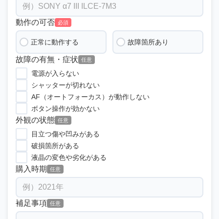
動作の可否
必須
正常に動作する
故障箇所あり
故障の有無・症状
任意
電源が入らない
シャッターが切れない
AF（オートフォーカス）が動作しない
ボタン操作が効かない
外観の状態
任意
目立つ傷や凹みがある
破損箇所がある
液晶の変色や劣化がある
購入時期
任意
補足事項
任意