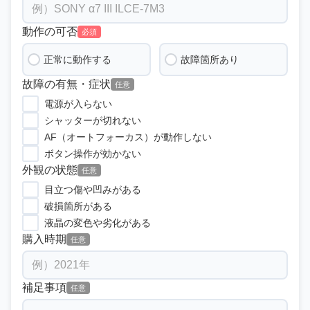
動作の可否
必須
正常に動作する
故障箇所あり
故障の有無・症状
任意
電源が入らない
シャッターが切れない
AF（オートフォーカス）が動作しない
ボタン操作が効かない
外観の状態
任意
目立つ傷や凹みがある
破損箇所がある
液晶の変色や劣化がある
購入時期
任意
補足事項
任意