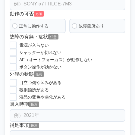
動作の可否
必須
正常に動作する
故障箇所あり
故障の有無・症状
任意
電源が入らない
シャッターが切れない
AF（オートフォーカス）が動作しない
ボタン操作が効かない
外観の状態
任意
目立つ傷や凹みがある
破損箇所がある
液晶の変色や劣化がある
購入時期
任意
補足事項
任意