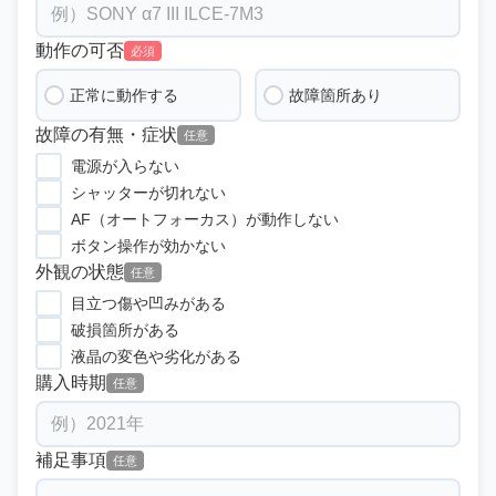
動作の可否
必須
正常に動作する
故障箇所あり
故障の有無・症状
任意
電源が入らない
シャッターが切れない
AF（オートフォーカス）が動作しない
ボタン操作が効かない
外観の状態
任意
目立つ傷や凹みがある
破損箇所がある
液晶の変色や劣化がある
購入時期
任意
補足事項
任意