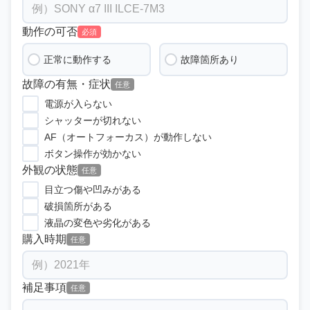
動作の可否
必須
正常に動作する
故障箇所あり
故障の有無・症状
任意
電源が入らない
シャッターが切れない
AF（オートフォーカス）が動作しない
ボタン操作が効かない
外観の状態
任意
目立つ傷や凹みがある
破損箇所がある
液晶の変色や劣化がある
購入時期
任意
補足事項
任意