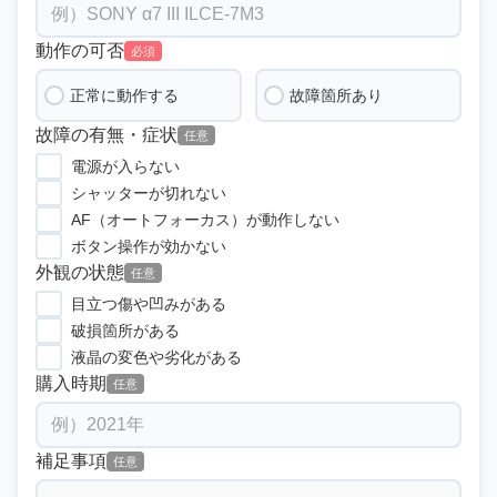
動作の可否
必須
正常に動作する
故障箇所あり
故障の有無・症状
任意
電源が入らない
シャッターが切れない
AF（オートフォーカス）が動作しない
ボタン操作が効かない
外観の状態
任意
目立つ傷や凹みがある
破損箇所がある
液晶の変色や劣化がある
購入時期
任意
補足事項
任意