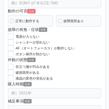
動作の可否
必須
正常に動作する
故障箇所あり
故障の有無・症状
任意
電源が入らない
シャッターが切れない
AF（オートフォーカス）が動作しない
ボタン操作が効かない
外観の状態
任意
目立つ傷や凹みがある
破損箇所がある
液晶の変色や劣化がある
購入時期
任意
補足事項
任意