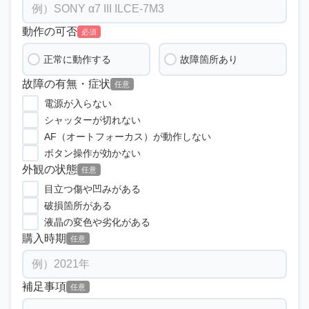
動作の可否
必須
正常に動作する
故障箇所あり
故障の有無・症状
任意
電源が入らない
シャッターが切れない
AF（オートフォーカス）が動作しない
ボタン操作が効かない
外観の状態
任意
目立つ傷や凹みがある
破損箇所がある
液晶の変色や劣化がある
購入時期
任意
補足事項
任意