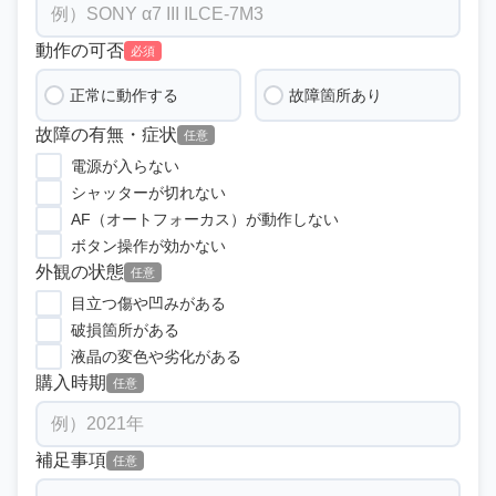
動作の可否
必須
正常に動作する
故障箇所あり
故障の有無・症状
任意
電源が入らない
シャッターが切れない
AF（オートフォーカス）が動作しない
ボタン操作が効かない
外観の状態
任意
目立つ傷や凹みがある
破損箇所がある
液晶の変色や劣化がある
購入時期
任意
補足事項
任意