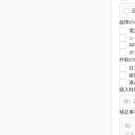
故障の
電
シ
A
ボ
外観の
目
破
液
購入時
補足事