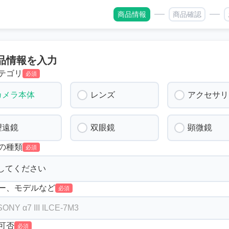
商品情報
商品確認
品情報を入力
テゴリ
必須
カメラ本体
レンズ
アクセサリ
望遠鏡
双眼鏡
顕微鏡
の種類
必須
ー、モデルなど
必須
可否
必須