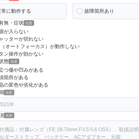
正常に動作する
故障箇所あり
有無・症状
任意
源が入らない
ャッターが切れない
F（オートフォーカス）が動作しない
タン操作が効かない
状態
任意
立つ傷や凹みがある
損箇所がある
晶の変色や劣化がある
期
任意
項
任意