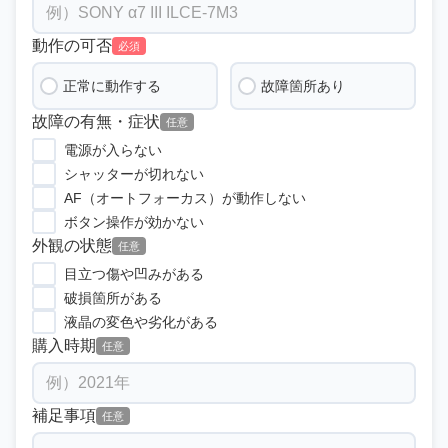
動作の可否
必須
正常に動作する
故障箇所あり
故障の有無・症状
任意
電源が入らない
シャッターが切れない
AF（オートフォーカス）が動作しない
ボタン操作が効かない
外観の状態
任意
目立つ傷や凹みがある
破損箇所がある
液晶の変色や劣化がある
購入時期
任意
補足事項
任意