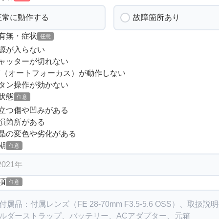
正常に動作する
故障箇所あり
有無・症状
任意
源が入らない
ャッターが切れない
F（オートフォーカス）が動作しない
タン操作が効かない
状態
任意
立つ傷や凹みがある
損箇所がある
晶の変色や劣化がある
期
任意
項
任意