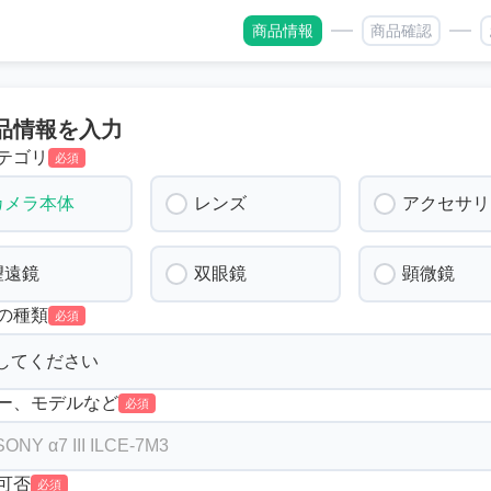
商品情報
商品確認
品情報を入力
テゴリ
必須
カメラ本体
レンズ
アクセサリ
望遠鏡
双眼鏡
顕微鏡
の種類
必須
ー、モデルなど
必須
可否
必須