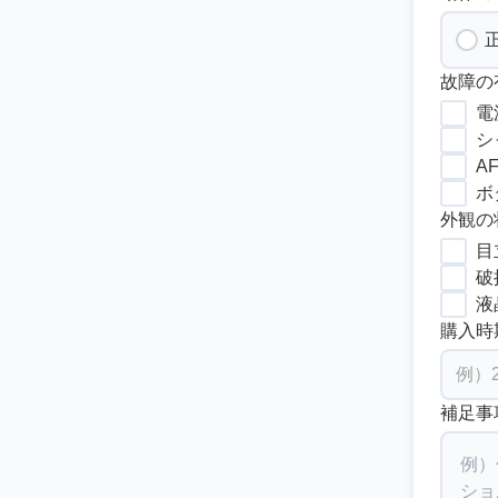
故障の
電
シ
A
ボ
外観の
目
破
液
購入時
補足事