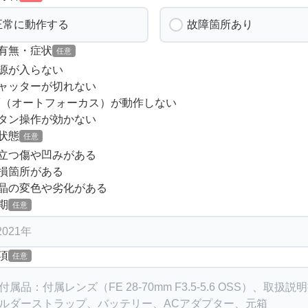
正常に動作する
故障箇所あり
有無・症状
任意
源が入らない
ャッターが切れない
F（オートフォーカス）が動作しない
タン操作が効かない
状態
任意
立つ傷や凹みがある
損箇所がある
晶の変色や劣化がある
期
任意
項
任意