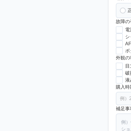
故障の
電
シ
A
ボ
外観の
目
破
液
購入時
補足事