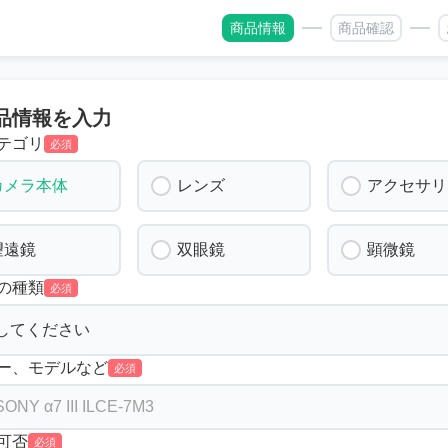
商品情報
商品確認
品情報を入力
テゴリ
必須
カメラ本体
レンズ
アクセサリ
望遠鏡
双眼鏡
顕微鏡
の種類
必須
ー、モデルなど
必須
可否
必須