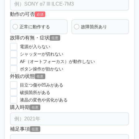
動作の可否
必須
正常に動作する
故障箇所あり
故障の有無・症状
任意
電源が入らない
シャッターが切れない
AF（オートフォーカス）が動作しない
ボタン操作が効かない
外観の状態
任意
目立つ傷や凹みがある
破損箇所がある
液晶の変色や劣化がある
購入時期
任意
補足事項
任意