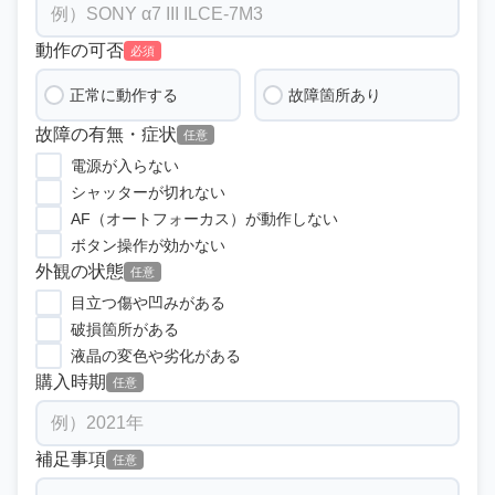
動作の可否
必須
正常に動作する
故障箇所あり
故障の有無・症状
任意
電源が入らない
シャッターが切れない
AF（オートフォーカス）が動作しない
ボタン操作が効かない
外観の状態
任意
目立つ傷や凹みがある
破損箇所がある
液晶の変色や劣化がある
購入時期
任意
補足事項
任意