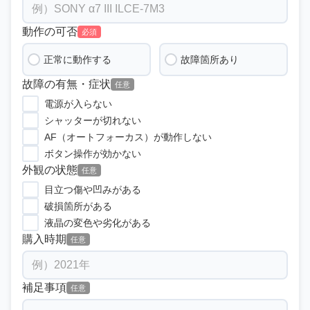
動作の可否
必須
正常に動作する
故障箇所あり
故障の有無・症状
任意
電源が入らない
シャッターが切れない
AF（オートフォーカス）が動作しない
ボタン操作が効かない
外観の状態
任意
目立つ傷や凹みがある
破損箇所がある
液晶の変色や劣化がある
購入時期
任意
補足事項
任意