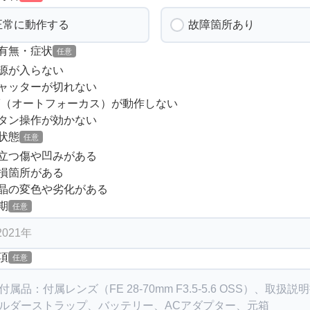
正常に動作する
故障箇所あり
有無・症状
任意
源が入らない
ャッターが切れない
F（オートフォーカス）が動作しない
タン操作が効かない
状態
任意
立つ傷や凹みがある
損箇所がある
晶の変色や劣化がある
期
任意
項
任意