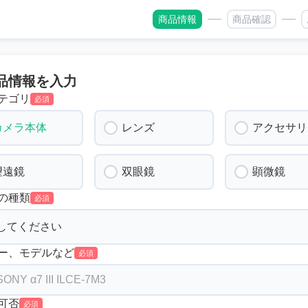
商品情報
商品確認
品情報を入力
テゴリ
必須
カメラ本体
レンズ
アクセサリ
望遠鏡
双眼鏡
顕微鏡
の種類
必須
ー、モデルなど
必須
可否
必須