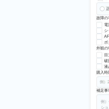
故障の
電
シ
A
ボ
外観の
目
破
液
購入時
補足事