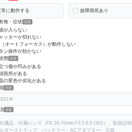
正常に動作する
故障箇所あり
有無・症状
任意
源が入らない
ャッターが切れない
F（オートフォーカス）が動作しない
タン操作が効かない
状態
任意
立つ傷や凹みがある
損箇所がある
晶の変色や劣化がある
期
任意
項
任意