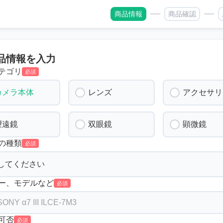
商品情報
商品確認
品情報を入力
テゴリ
必須
カメラ本体
レンズ
アクセサリ
望遠鏡
双眼鏡
顕微鏡
の種類
必須
ー、モデルなど
必須
可否
必須