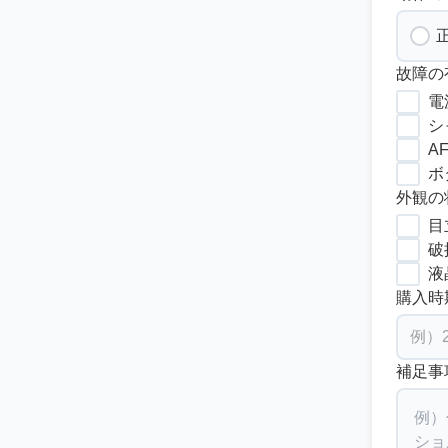
故障の
電
シ
A
ボ
外観の
目
破
液
購入時
補足事