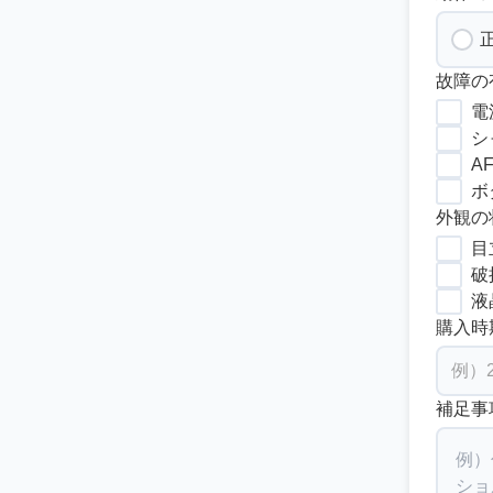
故障の
電
シ
A
ボ
外観の
目
破
液
購入時
補足事