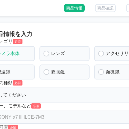
商品情報
商品確認
品情報を入力
テゴリ
必須
カメラ本体
レンズ
アクセサリ
望遠鏡
双眼鏡
顕微鏡
の種類
必須
ー、モデルなど
必須
可否
必須