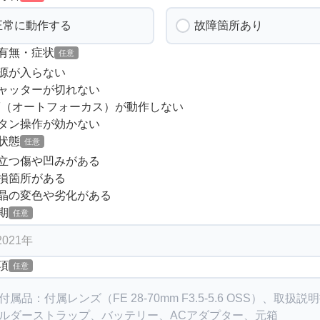
正常に動作する
故障箇所あり
有無・症状
任意
源が入らない
ャッターが切れない
F（オートフォーカス）が動作しない
タン操作が効かない
状態
任意
立つ傷や凹みがある
損箇所がある
晶の変色や劣化がある
期
任意
項
任意