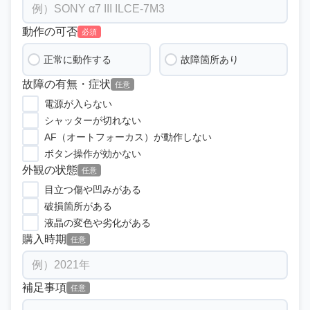
動作の可否
必須
正常に動作する
故障箇所あり
故障の有無・症状
任意
電源が入らない
シャッターが切れない
AF（オートフォーカス）が動作しない
ボタン操作が効かない
外観の状態
任意
目立つ傷や凹みがある
破損箇所がある
液晶の変色や劣化がある
購入時期
任意
補足事項
任意