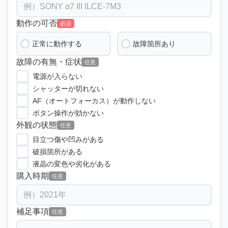
動作の可否
必須
正常に動作する
故障箇所あり
故障の有無・症状
任意
電源が入らない
シャッターが切れない
AF（オートフォーカス）が動作しない
ボタン操作が効かない
外観の状態
任意
目立つ傷や凹みがある
破損箇所がある
液晶の変色や劣化がある
購入時期
任意
補足事項
任意