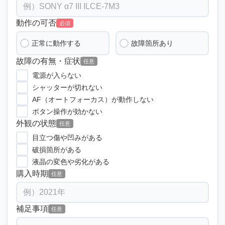
動作の可否
必須
正常に動作する
故障箇所あり
故障の有無・症状
任意
電源が入らない
シャッターが切れない
AF（オートフォーカス）が動作しない
ボタン操作が効かない
外観の状態
任意
目立つ傷や凹みがある
破損箇所がある
液晶の変色や劣化がある
購入時期
任意
補足事項
任意